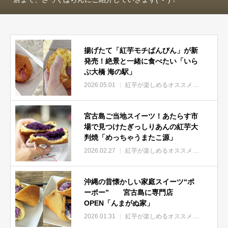
揚げたて「紅芋モチぱんびん」が新
発売！絶景と一緒に食べたい「いら
ぶ大橋 海の駅」
2026.05.01
紅芋が楽しめるオススメ店
宮古島ご当地スイーツ！あたらす市
場で見つけたぎっしりあんの紅芋大
判焼「めっちゃうまたこ源」
2026.02.27
紅芋が楽しめるオススメ店
沖縄の昔懐かしい家庭スイーツ“ポ
ーポー” 宮古島に専門店
OPEN「んまがぬ家」
2026.01.31
紅芋が楽しめるオススメ店