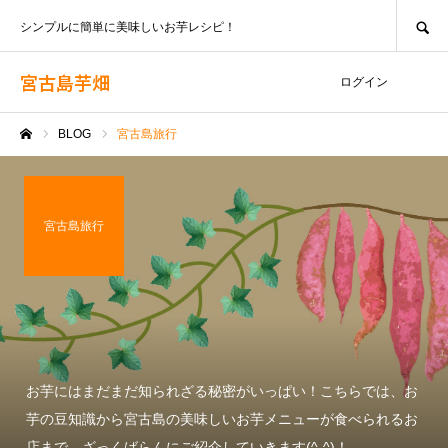
SEARCH
シンプルに簡単に美味しいお芋レシピ！
宮古島芋畑
ログイン
BLOG
宮古島旅行
ホーム
宮古島旅行
お芋にはまだまだ知られざる秘密がいっぱい！こちらでは、お
芋の豆知識から宮古島の美味しいお芋メニューが食べられるお
店まで、ざっくばらんにご紹介していきます(^-^)！