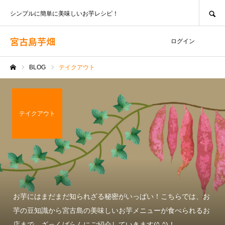
SEARCH
シンプルに簡単に美味しいお芋レシピ！
宮古島芋畑
ログイン
BLOG
テイクアウト
ホーム
テイクアウト
お芋にはまだまだ知られざる秘密がいっぱい！こちらでは、お
芋の豆知識から宮古島の美味しいお芋メニューが食べられるお
店まで、ざっくばらんにご紹介していきます(^-^)！