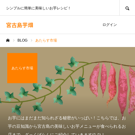
SEARCH
シンプルに簡単に美味しいお芋レシピ！
宮古島芋畑
ログイン
BLOG
あたらす市場
ホーム
あたらす市場
お芋にはまだまだ知られざる秘密がいっぱい！こちらでは、お
芋の豆知識から宮古島の美味しいお芋メニューが食べられるお
店まで、ざっくばらんにご紹介していきます(^-^)！